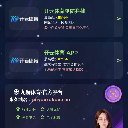
2024年南京林业大学白马校区体育场
2024南京市体育训练中心游泳馆
2024年南京邮电大学体育馆
2024年中国人民解放军 31112部队体育馆