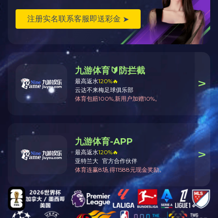
2023年第19届杭州亚运会
2023年世界大学生运动会场馆成都东安湖体育中心
2023年亚运会场馆钱塘轮滑中心
上页
1
2
下页
返回到上一页>>