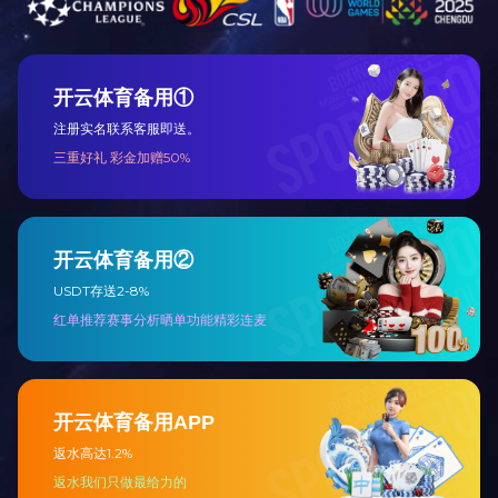
走进开云(中国)
公司介绍
企业文化
发展历程
新闻资讯
开云(中国)
开云(中国)
业务范围
设计咨询
场地建设
场馆运营
赛事服务
服务中心